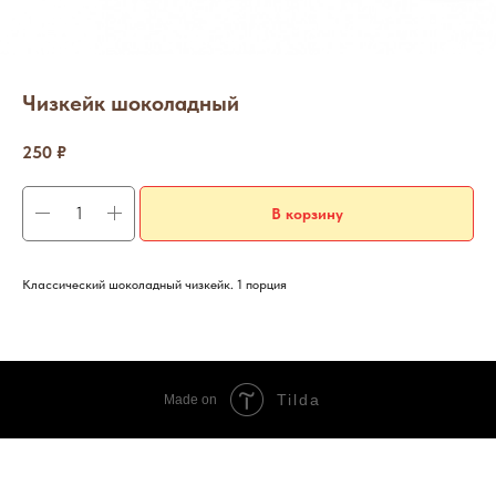
Чизкейк шоколадный
250
₽
В корзину
Классический шоколадный чизкейк. 1 порция
Tilda
Made on