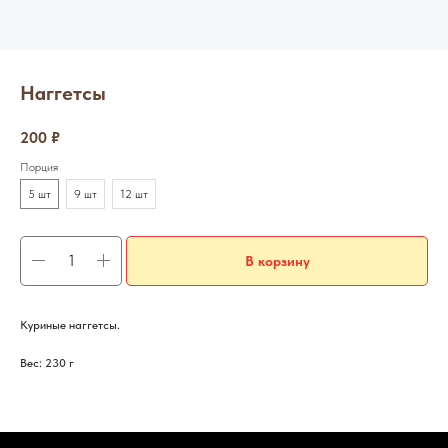
Наггетсы
200
₽
Порция
5 шт
9 шт
12 шт
В корзину
Куриные наггетсы.
Вес: 230 г