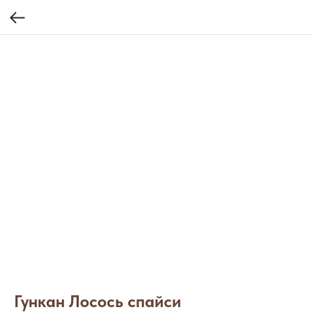
Гункан Лосось спайси