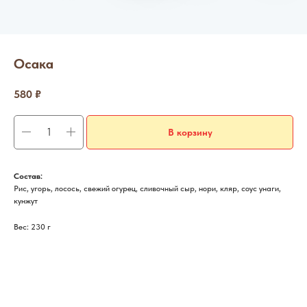
Осака
580
₽
В корзину
Состав:
Рис, угорь, лосось, свежий огурец, сливочный сыр, нори, кляр, соус унаги,
кунжут
Вес: 230 г