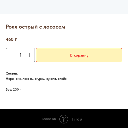
Ролл острый с лососем
460
₽
В корзину
Состав:
Нори, рис, лосось, огурец, кунжут, спайси
Вес: 230 г
Tilda
Made on